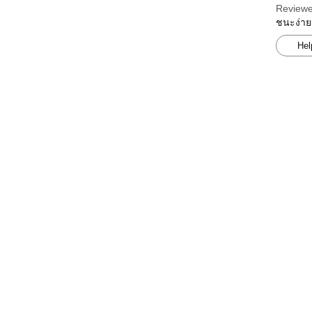
Reviewe
ชนะง่าย
Hel