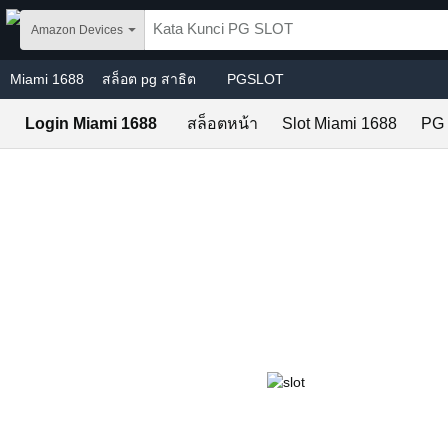
Skip to main content
Amazon Devices
Miami 1688
สล็อต pg สาธิต
PGSLOT
Login Miami 1688
สล็อตหน้า
Slot Miami 1688
PG