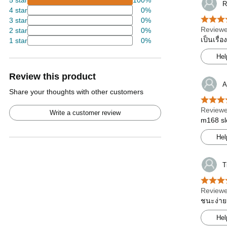
5 star
100%
R
4 star
0%
3 star
0%
Reviewe
2 star
0%
เป็นเรื่
1 star
0%
Hel
Review this product
A
Share your thoughts with other customers
Reviewe
Write a customer review
m168 slo
Hel
T
Reviewe
ชนะง่าย
Hel