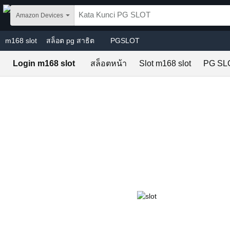
Skip to main content
Amazon Devices
m168 slot
สล็อต pg สาธิต
PGSLOT
Login m168 slot
สล็อตหน้า
Slot m168 slot
PG SL