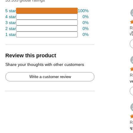
33.333 global ratings
5 star
100%
4 star
0%
3 star
0%
R
2 star
0%
เ
1 star
0%
Review this product
Share your thoughts with other customers
R
Write a customer review
v
R
ช