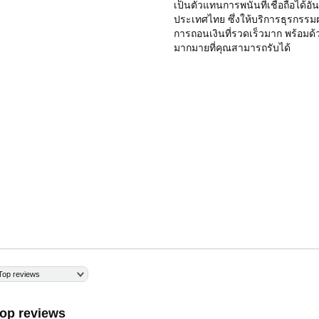
เป็นตัวแทนการพนันที่เชื่อถือได้อั
ประเทศไทย ซึ่งให้บริการธุรกรรม
การถอนเงินที่รวดเร็วมาก พร้อมด้
มากมายที่คุณสามารถรับได้
Top reviews
op reviews