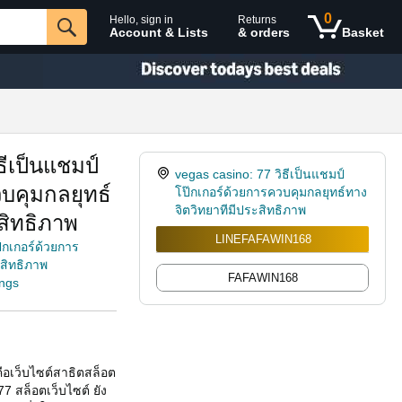
0
Hello, sign in
Returns
Account & Lists
& orders
Basket
ธีเป็นแชมป์
vegas casino: 77 วิธีเป็นแชมป์
บคุมกลยุทธ์
โป๊กเกอร์ด้วยการควบคุมกลยุทธ์ทาง
จิตวิทยาทีมีประสิทธิภาพ
สิทธิภาพ
LINEFAFAWIN168
๊กเกอร์ด้วยการ
สิทธิภาพ
FAFAWIN168
ings
คือเว็บไซต์สาธิตสล็อต
 สล็อตเว็บไซต์ ยัง