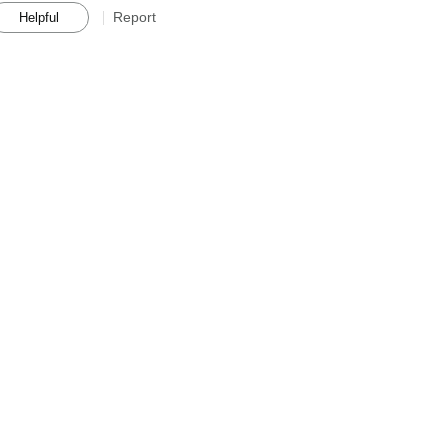
Report
Helpful