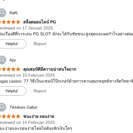
Raffi
สล็อตออนไลน์ PG
eviewed on 17 Januari 2025
ป็นเรื่องดีที่การเล่น PG SLOT มักจะได้รับชัยชนะสูงสุดและผลกำไรอย่างต่อเ
Report
Helpful
Ajis
คุณสมบัติมีความน่าสนใจมาก
eviewed on 10 Februari 2025
egas casino: 77 วิธีเป็นแชมป์โป๊กเกอร์ด้วยการควบคุมกลยุทธ์ทางจิตวิทยาท
Report
Helpful
Tiktokers Gabut
ชนะง่าย ถอนง่าย
eviewed on 10 Februari 2025
นะง่ายและถอนง่ายโดยไม่ต้องหักเงินใดๆ