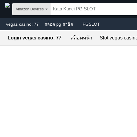
Skip to main content
Amazon Devices
vegas casino: 77
สล็อต pg สาธิต
PGSLOT
Login vegas casino: 77
สล็อตหน้า
Slot vegas casin