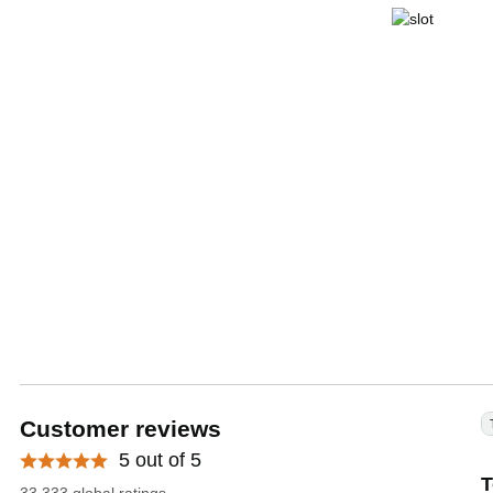
Customer reviews
5 out of 5
T