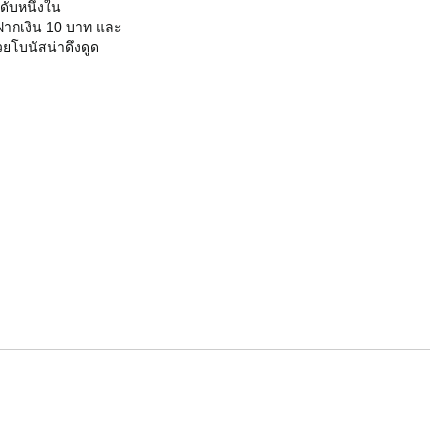
นดับหนึ่งใน
ฝากเงิน 10 บาท และ
วยโบนัสน่าดึงดูด