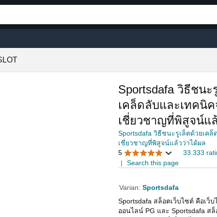
SLOT
Sportsdafa วิธีชนะร
เคล็ดลับและเทคนิคจ
เชี่ยวชาญที่พิสูจน์แ
Sportsdafa วิธีชนะรูเล็ตด้วยเคล็
เชี่ยวชาญที่พิสูจน์แล้วว่าได้ผล
5
33.333 rat
|
Search this page
Varian:
Sportsdafa
Sportsdafa สล็อตเว็บไซต์ คือเว็
ออนไลน์ PG และ Sportsdafa สล็อต