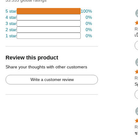
33.333 global ratings
5 star
100%
4 star
0%
3 star
0%
R
2 star
0%
เ
1 star
0%
Review this product
Share your thoughts with other customers
R
Write a customer review
S
R
ช