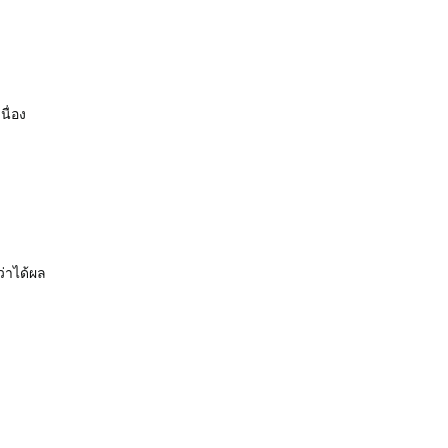
นื่อง
ว่าได้ผล