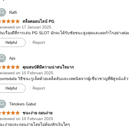
Raffi
สล็อตออนไลน์ PG
eviewed on 17 Januari 2025
ป็นเรื่องดีที่การเล่น PG SLOT มักจะได้รับชัยชนะสูงสุดและผลกำไรอย่างต่อเ
Report
Helpful
Ajis
คุณสมบัติมีความน่าสนใจมาก
eviewed on 10 Februari 2025
portsdafa วิธีชนะรูเล็ตด้วยเคล็ดลับและเทคนิคจากผู้เชี่ยวชาญที่พิสูจน์แล้ว
Report
Helpful
Tiktokers Gabut
ชนะง่าย ถอนง่าย
eviewed on 10 Februari 2025
นะง่ายและถอนง่ายโดยไม่ต้องหักเงินใดๆ