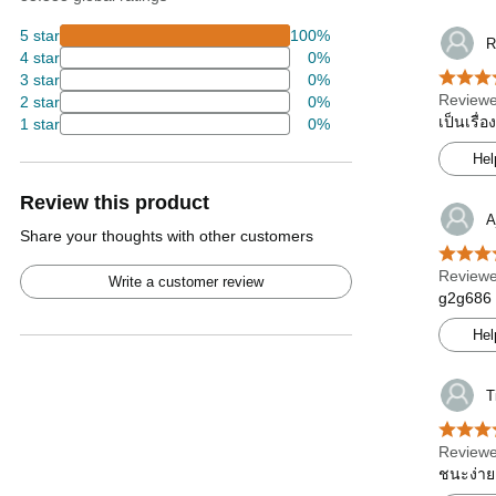
5 star
100%
R
4 star
0%
3 star
0%
Reviewe
2 star
0%
เป็นเรื่
1 star
0%
Hel
Review this product
A
Share your thoughts with other customers
Reviewe
Write a customer review
g2g686 
Hel
T
Reviewe
ชนะง่าย