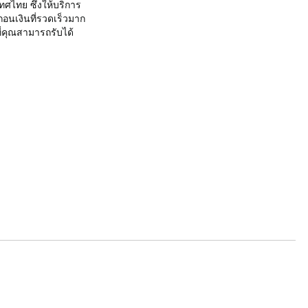
เทศไทย ซึ่งให้บริการ
อนเงินที่รวดเร็วมาก
ี่คุณสามารถรับได้