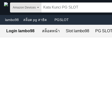
Skip to main content
Amazon Devices
lambo98
สล็อต pg สาธิต
PGSLOT
Login lambo98
สล็อตหน้า
Slot lambo98
PG SLO