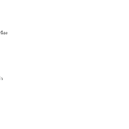
นื่อง
้ว