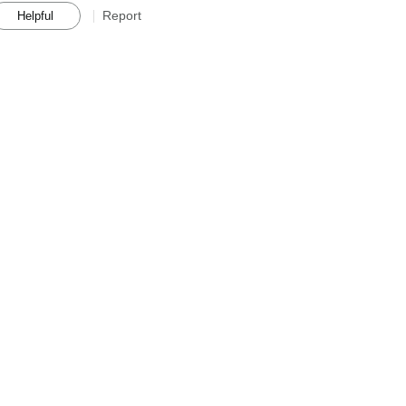
Report
Helpful