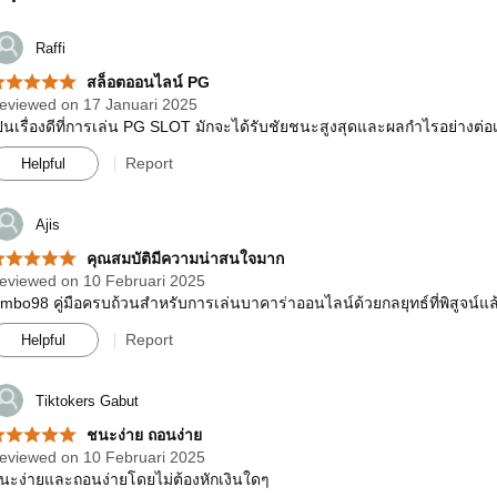
Raffi
สล็อตออนไลน์ PG
eviewed on 17 Januari 2025
ป็นเรื่องดีที่การเล่น PG SLOT มักจะได้รับชัยชนะสูงสุดและผลกำไรอย่างต่อเ
Report
Helpful
Ajis
คุณสมบัติมีความน่าสนใจมาก
eviewed on 10 Februari 2025
ambo98 คู่มือครบถ้วนสำหรับการเล่นบาคาร่าออนไลน์ด้วยกลยุทธ์ที่พิสูจน์แล
Report
Helpful
Tiktokers Gabut
ชนะง่าย ถอนง่าย
eviewed on 10 Februari 2025
นะง่ายและถอนง่ายโดยไม่ต้องหักเงินใดๆ