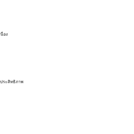
นื่อง
มีประสิทธิภาพ