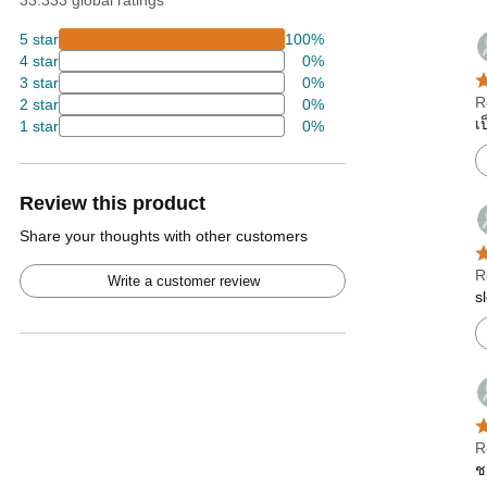
33.333 global ratings
5 star
100%
4 star
0%
3 star
0%
R
2 star
0%
เ
1 star
0%
Review this product
Share your thoughts with other customers
R
Write a customer review
s
R
ช