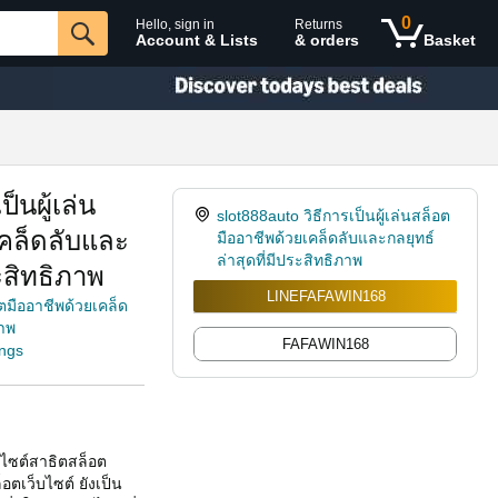
0
Hello, sign in
Returns
Account & Lists
& orders
Basket
็นผู้เล่น
slot888auto วิธีการเป็นผู้เล่นสล็อต
เคล็ดลับและ
มืออาชีพด้วยเคล็ดลับและกลยุทธ์
ล่าสุดที่มีประสิทธิภาพ
ระสิทธิภาพ
LINEFAFAWIN168
อตมืออาชีพด้วยเคล็ด
ภาพ
FAFAWIN168
ings
บไซต์สาธิตสล็อต
ตเว็บไซต์ ยังเป็น